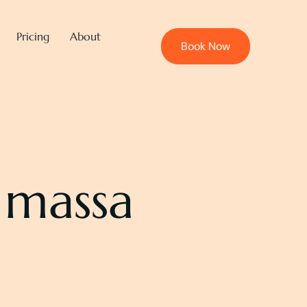
Pricing
About
Book Now
 massa