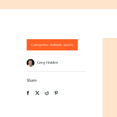
Categories:
Animals
,
Sports
Greg Holden
Share