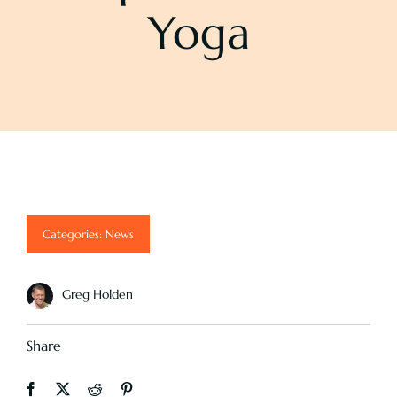
Yoga
Pricing
About
Contact
Categories:
News
Greg Holden
Share